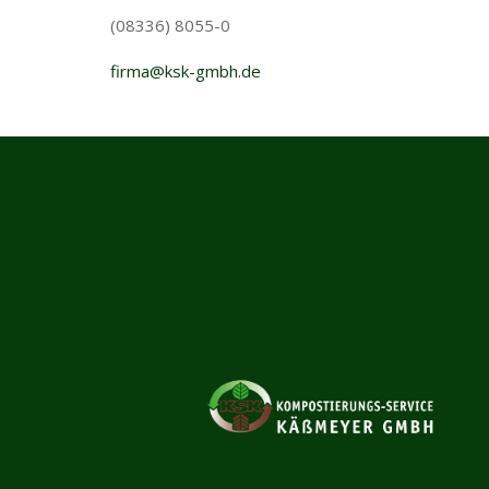
(08336) 8055-0
firma@ksk-gmbh.de