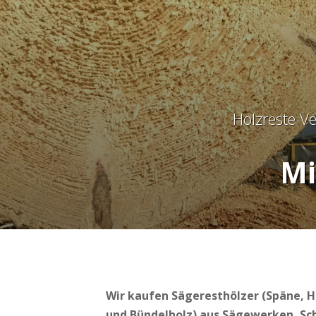
Holzreste V
Mi
Wir kaufen Sägeresthölzer (Späne, H
und Bündelholz) aus Sägewerken, Sc