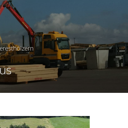
eresthölzern
us