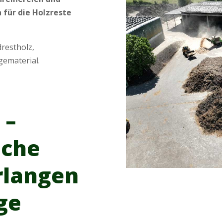
für die Holzreste
restholz,
gematerial.
 –
iche
rlangen
ige